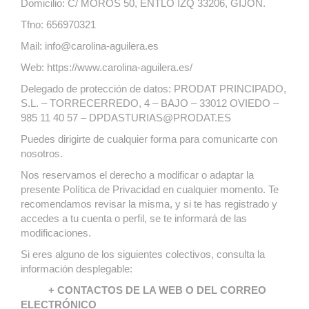
Domicilio: C/ MOROS 50, ENTLO IZQ 33206, GIJON.
Tfno: 656970321
Mail: info@carolina-aguilera.es
Web: https://www.carolina-aguilera.es/
Delegado de protección de datos: PRODAT PRINCIPADO,
S.L. – TORRECERREDO, 4 – BAJO – 33012 OVIEDO –
985 11 40 57 – DPDASTURIAS@PRODAT.ES
Puedes dirigirte de cualquier forma para comunicarte con
nosotros.
Nos reservamos el derecho a modificar o adaptar la
presente Política de Privacidad en cualquier momento. Te
recomendamos revisar la misma, y si te has registrado y
accedes a tu cuenta o perfil, se te informará de las
modificaciones.
Si eres alguno de los siguientes colectivos, consulta la
información desplegable:
+ CONTACTOS DE LA WEB O DEL CORREO
ELECTRÓNICO